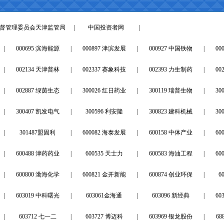
督管理委员会天津监管局
|
中国投资者网
|
|
000695 滨海能源
|
000897 津滨发展
|
000927 中国铁物
|
00
|
002134 天津普林
|
002337 赛象科技
|
002393 力生制药
|
00
|
002887 绿茵生态
|
300026 红日药业
|
300119 瑞普生物
|
30
|
300407 凯发电气
|
300596 利安隆
|
300823 建科机械
|
30
|
301487盟固利
|
600082 海泰发展
|
600158 中体产业
|
60
|
600488 津药药业
|
600535 天士力
|
600583 海油工程
|
60
|
600800 渤海化学
|
600821 金开新能
|
600874 创业环保
|
6
|
603019 中科曙光
|
603061金海通
|
603096 新经典
|
60
|
603712 七一二
|
603727 博迈科
|
603969 银龙股份
|
6