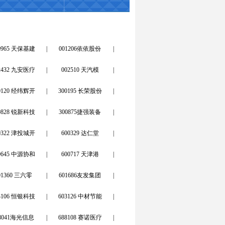
0965 天保基建
|
001206依依股份
|
2432 九安医疗
|
002510 天汽模
|
0120 经纬辉开
|
300195 长荣股份
|
0828 锐新科技
|
300875捷强装备
|
0322 津投城开
|
600329 达仁堂
|
0645 中源协和
|
600717 天津港
|
01360 三六零
|
601686友发集团
|
3106 恒银科技
|
603126 中材节能
|
88041海光信息
|
688108 赛诺医疗
|